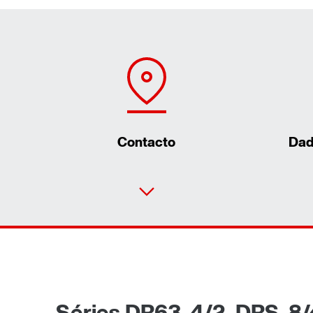
Contacto
Dad
Séries DR63..4/2, DRS..8/