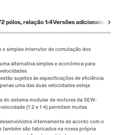
Saber mais
/2 pólos, relação 1:4
Versões adicionais
Áreas de ap
Opção de unidade de diagnóstico DUE
 o simples interrutor de comutação dos
uma alternativa simples e económica para
 velocidades
tão sujeitos às especificações de eficiência
penas uma das duas velocidades esteja
is do sistema modular de motores da SEW-
elocidade (1:2 e 1:4) permitem muitas
desenvolvidos internamente de acordo com o
Outras características adicionais
 também são fabricados na nossa própria