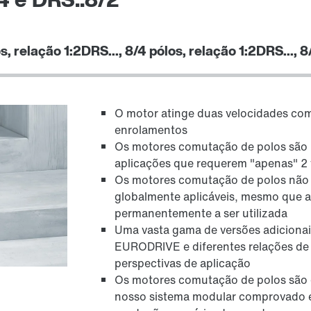
s, relação 1:2
DRS..., 8/4 pólos, relação 1:2
DRS..., 8
Controle de freio
O motor atinge duas velocidades com
enrolamentos
Os motores comutação de polos são 
aplicações que requerem "apenas" 2
Os motores comutação de polos não es
globalmente aplicáveis, mesmo que a
permanentemente a ser utilizada
Uma vasta gama de versões adiciona
EURODRIVE e diferentes relações de v
perspectivas de aplicação
Os motores comutação de polos são 
Sistemas de encoder
nosso sistema modular comprovado e