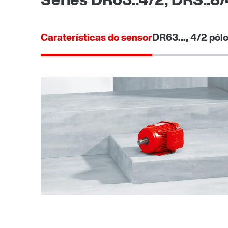
Caraterísticas do sensor
DR63..., 4/2 pólo
Freios BE...
Proteção de superfície e anti-corrosão