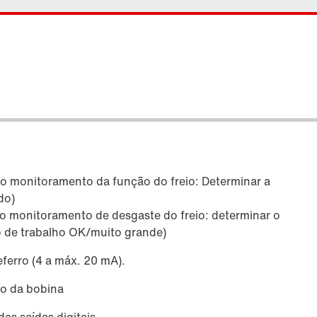
mo monitoramento da função do freio: Determinar a
do)
mo monitoramento de desgaste do freio: determinar o
ro de trabalho OK/muito grande)
eferro (4 a máx. 20 mA).
po da bobina
as saídas digitais