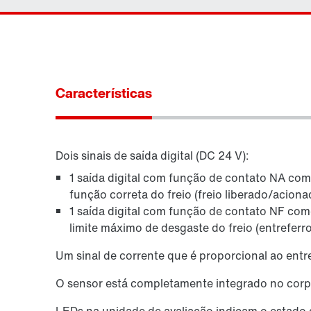
Características
Dois sinais de saída digital (DC 24 V):
1 saída digital com função de contato NA co
função correta do freio (freio liberado/aciona
1 saída digital com função de contato NF co
limite máximo de desgaste do freio (entrefer
Um sinal de corrente que é proporcional ao entr
O sensor está completamente integrado no cor
LEDs na unidade de avaliação indicam o estado d