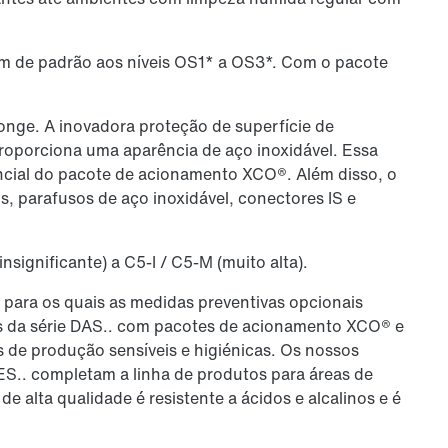
iam de padrão aos níveis OS1* a OS3*. Com o pacote
nge. A inovadora proteção de superfície de
proporciona uma aparência de aço inoxidável. Essa
ncial do pacote de acionamento XCO®. Além disso, o
, parafusos de aço inoxidável, conectores IS e
nsignificante) a C5-I / C5-M (muito alta).
ara os quais as medidas preventivas opcionais
os da série DAS.. com pacotes de acionamento XCO® e
de produção sensíveis e higiénicas. Os nossos
KES.. completam a linha de produtos para áreas de
de alta qualidade é resistente a ácidos e alcalinos e é