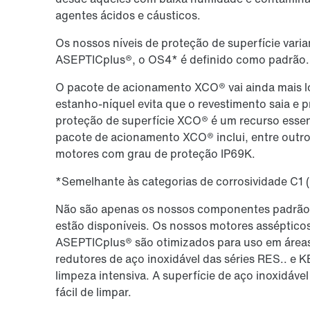
agentes ácidos e cáusticos.
Os nossos níveis de proteção de superfície var
ASEPTICplus®, o OS4* é definido como padrão.
O pacote de acionamento XCO® vai ainda mais lo
estanho-níquel evita que o revestimento saia e 
proteção de superfície XCO® é um recurso esse
pacote de acionamento XCO® inclui, entre outros
motores com grau de proteção IP69K.
*Semelhante às categorias de corrosividade C1 (i
Não são apenas os nossos componentes padrão p
estão disponíveis. Os nossos motores asséptic
ASEPTICplus® são otimizados para uso em áreas 
redutores de aço inoxidável das séries RES.. e 
limpeza intensiva. A superfície de aço inoxidável 
fácil de limpar.