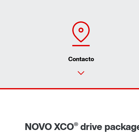
Contacto
®
NOVO XCO
drive packag