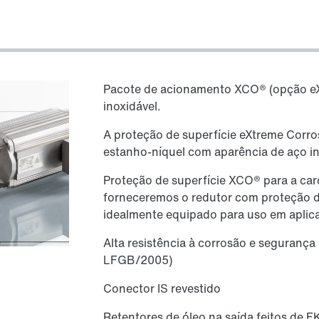
Pacote de acionamento XCO® (opção eXt
inoxidável.
A proteção de superfície eXtreme Corro
estanho-níquel com aparência de aço in
Proteção de superfície XCO® para a ca
forneceremos o redutor com proteção d
idealmente equipado para uso em aplica
Alta resistência à corrosão e seguranç
LFGB/2005)
Conector IS revestido
Retentores de óleo na saída feitos de 