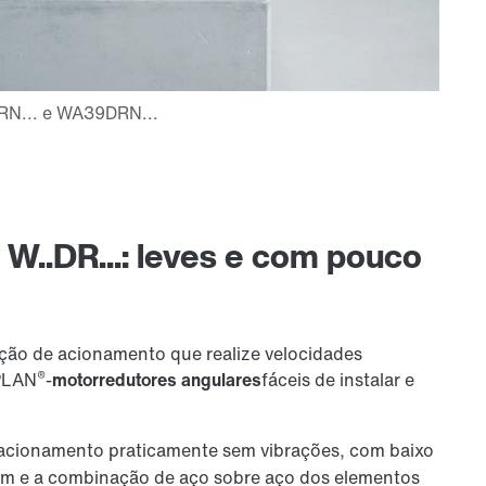
W..DR...: leves e com pouco
ução de acionamento que realize velocidades
®
PLAN
-
motorredutores angulares
fáceis de instalar e
acionamento praticamente sem vibrações, com baixo
gem e a combinação de aço sobre aço dos elementos