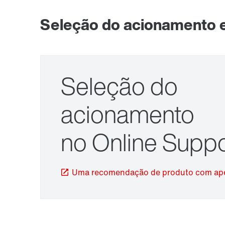
Seleção do acionamento 
Seleção do
Sistema de montagem no veio TorqLOC®
acionamento
no Online Suppo
Uma recomendação de produto com ape