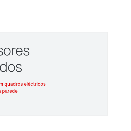
Localizações Internacionais
para instalações de quadros eléctricos
para montagem na parede
sores
Extensão de Garantia
dos
em quadros eléctricos
 parede