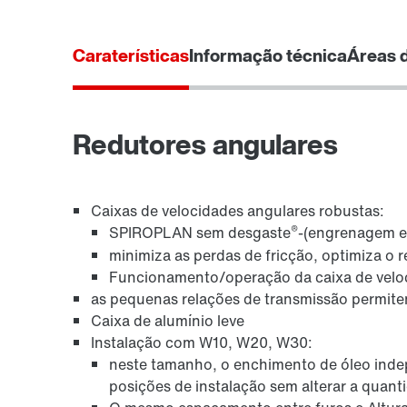
Proteção de superfície e anti-corrosão
Caraterísticas
Informação técnica
Áreas 
Redutores angulares
Caixas de velocidades angulares robustas:
®
SPIROPLAN sem desgaste
-(engrenagem e
minimiza as perdas de fricção, optimiza o
Funcionamento/operação da caixa de velo
Opção de unidade de diagnóstico DUE
as pequenas relações de transmissão permite
Caixa de alumínio leve
Instalação com W10, W20, W30:
neste tamanho, o enchimento de óleo ind
posições de instalação sem alterar a quant