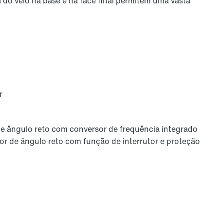
do veio na base e na face final permitem uma vasta
r
de ângulo reto com conversor de frequência integrado
or de ângulo reto com função de interrutor e proteção