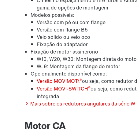
O mesmo espaçamento entre furos e Altura 
gama de opções de montagem
Modelos possíveis:
Versão com pé ou com flange
Versão com flange B5
Veio sólido ou veio oco
Fixação do adaptador
Fixação de motor assíncrono
W10, W20, W30: Montagem direta do moto
W..9: Montagem da flange do motor
Opcionalmente disponível como:
{®
Versão MOVIMOT
ou seja, como redutor 
®
Versão MOVI-SWITCH
ou seja, como redut
integrada
Mais sobre os redutores angulares da série W
Motor CA