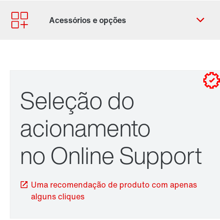
Ficha de contacto
Localizações Internacionais
Seleção do acionamento
Seleção do
acionamento
no Online Support
Uma recomendação de produto com apenas
Sistema de montagem no veio TorqLOC®
alguns cliques