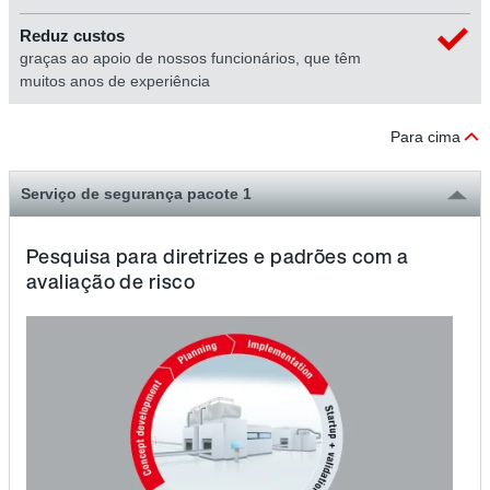
Reduz custos
graças ao apoio de nossos funcionários, que têm
muitos anos de experiência
Para cima
Serviço de segurança pacote 1
Pesquisa para diretrizes e padrões com a
avaliação de risco
Pes
qu
é
rel
par
o
se
pro