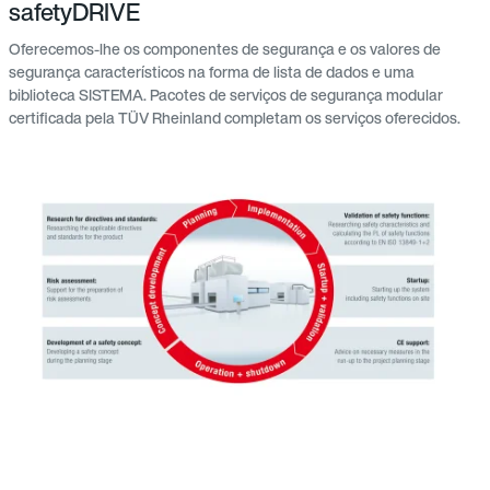
safetyDRIVE
Oferecemos-lhe os componentes de segurança e os valores de
segurança característicos na forma de lista de dados e uma
biblioteca SISTEMA. Pacotes de serviços de segurança modular
certificada pela TÜV Rheinland completam os serviços oferecidos.
a
1
f
d
c
d
v
d
s
d
I
6