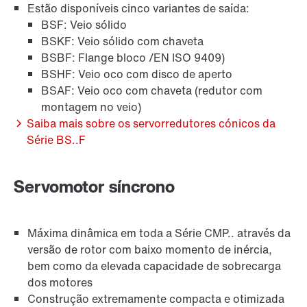
Estão disponíveis cinco variantes de saída:
BSF: Veio sólido
BSKF: Veio sólido com chaveta
BSBF: Flange bloco /EN ISO 9409)
BSHF: Veio oco com disco de aperto
Proteção de superfície e anti-corrosão
BSAF: Veio oco com chaveta (redutor com
montagem no veio)
Saiba mais sobre os servorredutores cónicos da
Série BS..F
Servomotor síncrono
Máxima dinâmica em toda a Série CMP.. através da
versão de rotor com baixo momento de inércia,
bem como da elevada capacidade de sobrecarga
dos motores
Construção extremamente compacta e otimizada
Sistemas de encoder