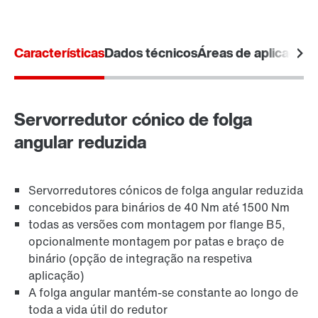
Características
Dados técnicos
Áreas de aplicação
Seleção de acionamentos
Configurador de produtos
Selecionar produto de substituição
Servorredutor cónico de folga
angular reduzida
Ou obter primeiro uma visão geral
Freios BE...
Online Support
Servorredutores cónicos de folga angular reduzida
concebidos para binários de 40 Nm até 1500 Nm
todas as versões com montagem por flange B5,
opcionalmente montagem por patas e braço de
binário (opção de integração na respetiva
aplicação)
A folga angular mantém-se constante ao longo de
toda a vida útil do redutor