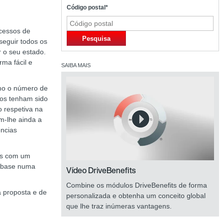
Código postal*
cessos de
Pesquisa
eguir todos os
 o seu estado.
ma fácil e
SAIBA MAIS
omo o número de
nos tenham sido
 respetiva na
em-lhe ainda a
ências
as com um
m base numa
Vídeo DriveBenefits
Combine os módulos DriveBenefits de forma
 proposta e de
personalizada e obtenha um conceito global
que lhe traz inúmeras vantagens.