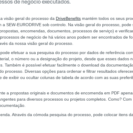
cessos de negócio executados.
a visão geral do processo da
DriveBenefits
mantém todos os seus pro
 a SEW-EURODRIVE sob controlo. Na visão geral do processo, pode s
propostas, encomendas, documentos, processos de serviço) e verificar
rocessos de negócio de há vários anos podem ser encontrados de for
vés da nossa visão geral do processo.
 pode efetuar a sua pesquisa do processo por dados de referência c
terial, o número ou a designação do projeto, desde que esses dados 
. Também é possível efetuar facilmente o download da documentação
 do processo. Diversas opções para ordenar e filtrar resultados oferec
de de exibir ou ocultar colunas de tabela de acordo com as suas prefer
ente a propostas originais e documentos de encomenda em PDF apen
rangentes para diversos processos ou projetos completos. Como? Co
documentação.
enda. Através da cómoda pesquisa do processo, pode colocar itens da