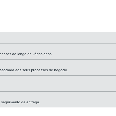
cessos ao longo de vários anos.
ssociada aos seus processos de negócio.
seguimento da entrega.