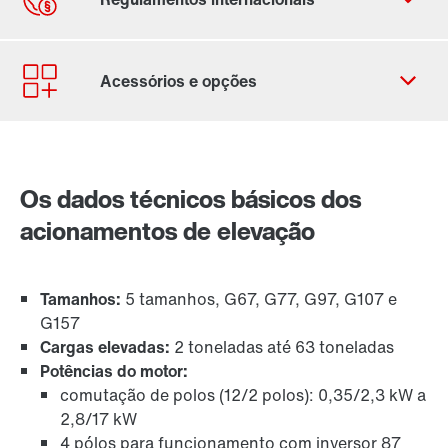
Ficha de contacto
Localizações Internacionais
Os dados técnicos básicos dos
Redutores industriais para dispositivos de
elevação
acionamentos de elevação
Tamanhos:
5 tamanhos, G67, G77, G97, G107 e
G157
Cargas elevadas:
2 toneladas até 63 toneladas
Potências do motor:
comutação de polos (12/2 polos): 0,35/2,3 kW a
2,8/17 kW
Sistema de montagem no veio TorqLOC®
4 pólos para funcionamento com inversor 87