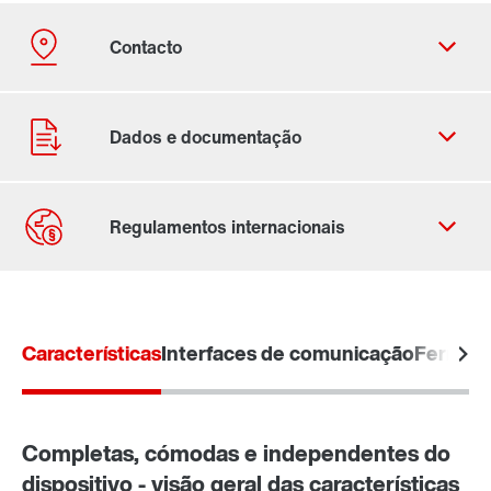
Ficha de contacto
Localizações Internacionais
Características
Interfaces de comunicação
Ferrame
Completas, cómodas e independentes do
dispositivo - visão geral das características