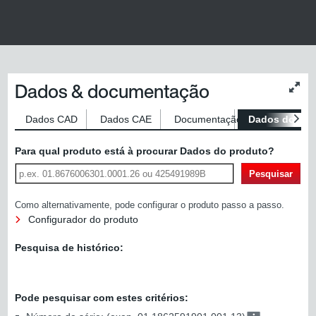
Dados & documentação
Alter
o
tama
Dados CAD
Dados CAE
Documentação
Dados do pro
do
cont
Para qual produto está à procurar Dados do produto?
Pesquisar
Como alternativamente, pode configurar o produto passo a passo.
Configurador do produto
Pesquisa de histórico:
Pode pesquisar com estes critérios: